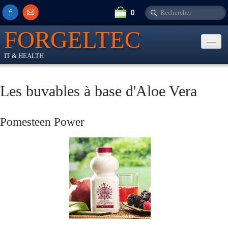
0
FORGELTEC
IT & HEALTH
Accueil
Les buvables à base d'Aloe Vera
Informatique
▼
Pomesteen Power
Aloe Vera Forever
▼
Contact